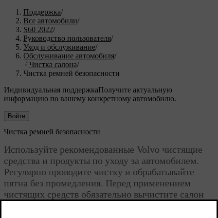
Поддержка
/
Все автомобили
/
S60 2022
/
Руководство пользователя
/
Уход и обслуживание
/
Обслуживание автомобиля
/
Чистка салона
/
Чистка ремней безопасности
Индивидуальная поддержка
Получите актуальную
информацию по вашему конкретному автомобилю.
Войти
Чистка ремней безопасности
Используйте рекомендованные Volvo чистящие
средства и продукты по уходу за автомобилем.
Регулярно проводите чистку и обрабатывайте
пятна без промедления. Перед применением
чистящих средств обязательно вычистите салон
пылесосом.