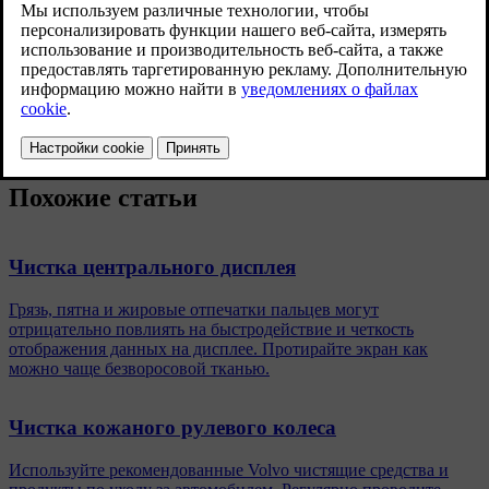
Обновленная версия 19.10.2021
Используйте воду и синтетические моющие вещества;
специальное моющее средство для тканей можно найти у
дилера Volvo. Высушите ремень перед тем, как снова намотать
его на катушку.
Похожие статьи
Чистка центрального дисплея
Грязь, пятна и жировые отпечатки пальцев могут
отрицательно повлиять на быстродействие и четкость
отображения данных на дисплее. Протирайте экран как
можно чаще безворосовой тканью.
Чистка кожаного рулевого колеса
Используйте рекомендованные Volvo чистящие средства и