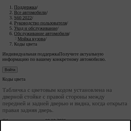
Поддержка
/
Все автомобили
/
S60 2022
/
Руководство пользователя
/
Уход и обслуживание
/
Обслуживание автомобиля
/
Мойка кузова
/
Коды цвета
Индивидуальная поддержка
Получите актуальную
информацию по вашему конкретному автомобилю.
Войти
Коды цвета
Табличка с цветовым кодом установлена на
дверной стойке с правой стороны между
передней и задней дверью и видна, когда открыта
правая задняя дверь.
Обновленная версия 19.10.2021
Код цвета