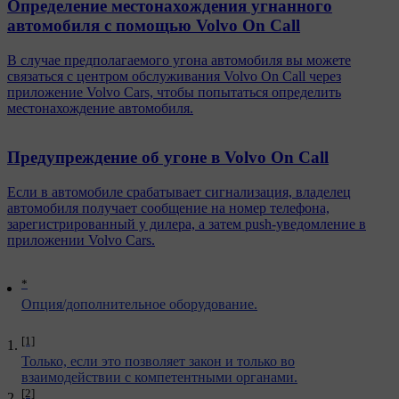
Определение местонахождения угнанного
автомобиля с помощью Volvo On Call
В случае предполагаемого угона автомобиля вы можете
связаться с центром обслуживания Volvo On Call через
приложение Volvo Cars, чтобы попытаться определить
местонахождение автомобиля.
Предупреждение об угоне в Volvo On Call
Если в автомобиле срабатывает сигнализация, владелец
автомобиля получает сообщение на номер телефона,
зарегистрированный у дилера, а затем push-уведомление в
приложении Volvo Cars.
*
Опция/дополнительное оборудование.
[1]
Только, если это позволяет закон и только во
взаимодействии с компетентными органами.
[2]