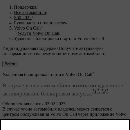
Поддержка
/
Все автомобили
/
S60 2022
/
Руководство пользователя
/
Volvo On Call
/
Услуги Volvo On Call
/
Удаленная блокировка старта в Volvo On Call
Индивидуальная поддержка
Получите актуальную
информацию по вашему конкретному автомобилю.
Войти
*
Удаленная блокировка старта в Volvo On Call
В случае угона автомобиля возможно удаленное
[1]
,
[2]
активирование блокировки запуска.
Обновленная версия 03.02.2025
В случае угона автомобиля владелец может связаться с
центром обслуживания Volvo On Call через приложение Volvo
Cars или с органами власти.