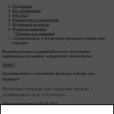
Поддержка
/
Все автомобили
/
S60 2022
/
Руководство пользователя
/
Поддержка водителя
/
Функции парковки
/
Помощь при парковке
/
Активирование и отключение функции помощи при
парковке
Индивидуальная поддержка
Получите актуальную
информацию по вашему конкретному автомобилю.
Войти
Активирование и отключение функции помощи при
*
парковке
Функцию помощи при парковке можно
активировать или отключить.
Обновленная версия 19.10.2021
Передние и боковые датчики системы помощи при парковке
активируются автоматически при запуске двигателя, а задние