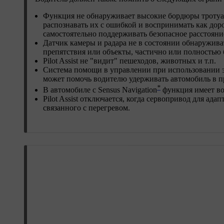
Функция не обнаруживает высокие бордюры тротуар
распознавать их с ошибкой и воспринимать как дор
самостоятельно поддерживать безопасное расстоян
Датчик камеры и радара не в состоянии обнаружива
препятствия или объекты, частично или полность
Pilot Assist не "видит" пешеходов, животных и т.п.
Система помощи в управлении при использовании это
может помочь водителю удерживать автомобиль в п
*
В автомобиле с Sensus Navigation
функция имеет во
Pilot Assist отключается, когда сервопривод для ад
связанного с перегревом.