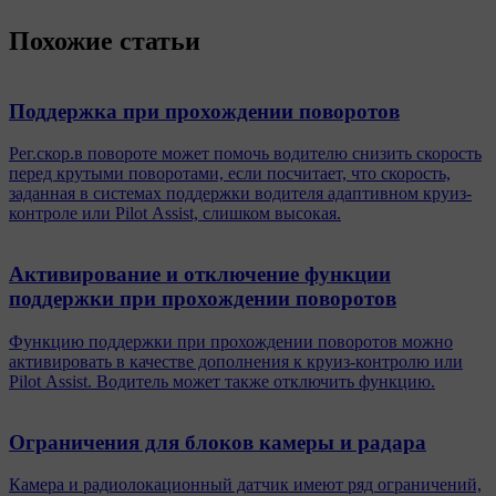
Похожие статьи
Поддержка при прохождении поворотов
Рег.скор.в повороте может помочь водителю снизить скорость
перед крутыми поворотами, если посчитает, что скорость,
заданная в системах поддержки водителя адаптивном круиз-
контроле или Pilot Assist, слишком высокая.
Активирование и отключение функции
поддержки при прохождении поворотов
Функцию поддержки при прохождении поворотов можно
активировать в качестве дополнения к круиз-контролю или
Pilot Assist. Водитель может также отключить функцию.
Ограничения для блоков камеры и радара
Камера и радиолокационный датчик имеют ряд ограничений,