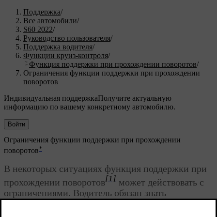
Поддержка
/
Все автомобили
/
S60 2022
/
Руководство пользователя
/
Поддержка водителя
/
Функции круиз-контроля
/
Функция поддержки при прохождении поворотов
/
Ограничения функции поддержки при прохождении
поворотов
Индивидуальная поддержка
Получите актуальную
информацию по вашему конкретному автомобилю.
Войти
Ограничения функции поддержки при прохождении
*
поворотов
В некоторых ситуациях функция поддержки при
[1]
прохождении поворотов
может действовать с
ограничениями. Водитель обязан знать
следующие типы ограничений: