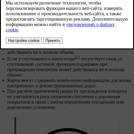
Обновленная версия 19.10.2021
Действие поддержки при прохождении поворотов может
быть ограничено на второстепенных дорогах и в
густонаселенных районах.
Поддержка при прохождении поворотов может временно
отключаться на съездах и перекрестках.
[2]
Если карта спутникового навигатора
не обновлена,
функция поддержки при прохождении поворотов может
действовать не в полном объеме.
[2]
Если у спутникового навигатора
отсутствует связь со
спутниковой системой, функция поддержки при
прохождении поворотов может действовать не в полном
объеме.
Карты могут содержать ошибочную информацию для вновь
построенных и реконструированных дорог.
При расчете приемлемой скорости прохождения поворота
не учитывается риск снижения сцепления с дорожным
покрытием в связи с неблагоприятными погодными или
дорожными условиями.