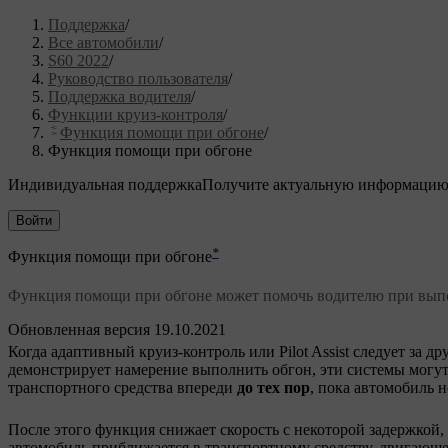
Поддержка
/
Все автомобили
/
S60 2022
/
Руководство пользователя
/
Поддержка водителя
/
Функции круиз-контроля
/
Функция помощи при обгоне
/
Функция помощи при обгоне
Индивидуальная поддержка
Получите актуальную информацию
Войти
*
Функция помощи при обгоне
Функция помощи при обгоне может помочь водителю при выпо
Обновленная версия 19.10.2021
Когда адаптивный круиз-контроль или Pilot Assist следует за 
демонстрирует намерение выполнить обгон, эти системы могут
транспортного средства впереди
до тех пор
, пока автомобиль н
После этого функция снижает скорость с некоторой задержкой,
автомобиль приближается в транспортному средству, двигающем