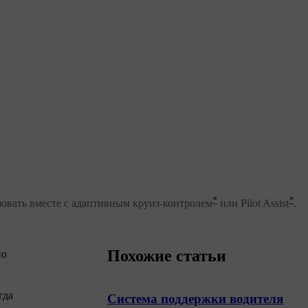
*
*
вать вместе с адаптивным круиз-контролем
или Pilot Assist
.
Похожие статьи
но
гда
Система поддержки водителя