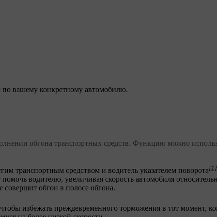
 по вашему конкретному автомобилю.
лнении обгона транспортных средств. Функцию можно использо
[1]
другим транспортным средством и водитель указателем поворота
 помочь водителю, увеличивая скорость автомобиля относитель
е совершит обгон в полосе обгона.
 чтобы избежать преждевременного торможения в тот момент, ко
уся на более низкой скорости.