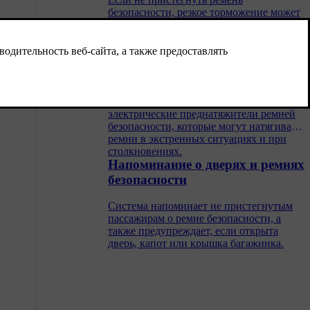
безопасности, резкое торможение может
иметь серьезные последствия.
Натяжитель ремня безопасности
В автомобиле установлены стандартные
преднатяжители ремней безопасности и
электрические преднатяжители ремней
безопасности, которые могут натягивать
ремни в экстренных ситуациях и при
столкновениях.
Напоминание о дверях и ремнях
безопасности
Система напоминает не пристегнутым
пассажирам о ремне безопасности, а
также предупреждает, если открыта
дверь, капот или крышка багажника.