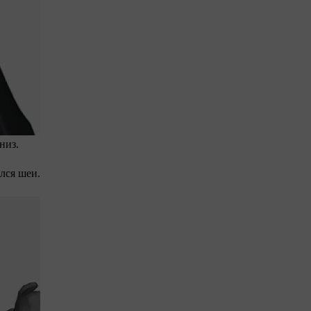
низ.
лся шеи.