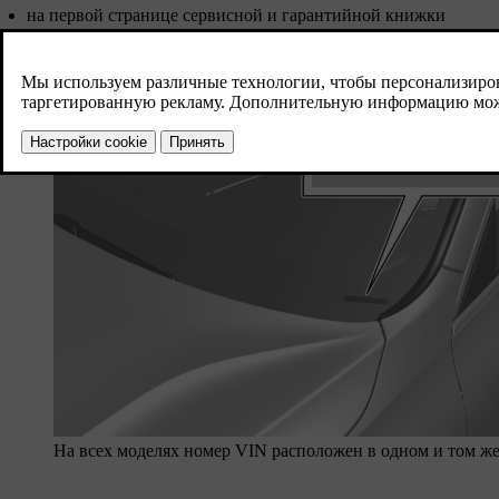
на первой странице сервисной и гарантийной книжки
В регистрационном свидетельстве на автомобиль
На панели приборов, если посмотреть через ветровое стекло
На всех моделях номер VIN расположен в одном и том же