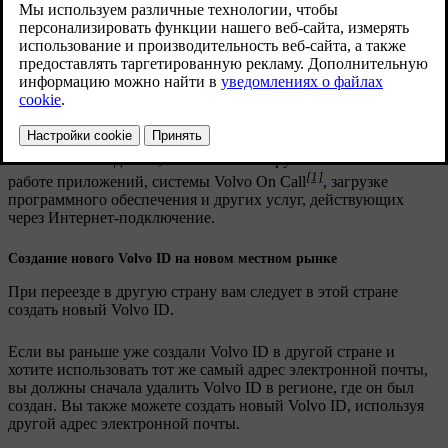
Обновленная версия 03.02.2025
Посещение авторизованного дилера Volvo
Обратитесь к авторизованному дилеру Volvo, который
поможет вам зарегистрировать автомобиль на новом рынке.
Если этого не сделать, вы можете обнаружить отклонения в
[1]
работе приложений, системы Volvo On Call
, загрузке
программного обеспечения и других услуг, действующих
через Интернет-подключение.
Создание нового Volvo ID на новом местном рынке
При переезде в другую страну вам следует в этой стране
создать новый Volvo ID.
Если вы раньше уже создали Volvo ID в другой стране и
хотите использовать тот же самый адрес электронной почты,
вы должны сначала удалить Volvo ID в регионе, где он был
создан. Вы также можете создать новый Volvo ID, используя
другой адрес электронной почты.