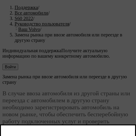
Поддержка
/
Все автомобили
/
S60 2022
/
Руководство пользователя
/
Ваш Volvo
/
Замена рынка при ввозе автомобиля или переезде в
другую страну
Индивидуальная поддержка
Получите актуальную
информацию по вашему конкретному автомобилю.
Войти
Замена рынка при ввозе автомобиля или переезде в другую
страну
В случае ввоза автомобиля из другой страны или
переезда с автомобилем в другую страну
необходимо зарегистрировать автомобиль на
новом рынке, чтобы обеспечить бесперебойную
работу подключенных услуг и проверить
соответствие вашего автомобиля местным
требованиям и правилам.