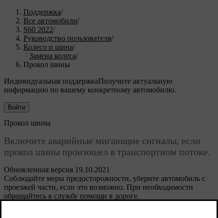
Поддержка
/
Все автомобили
/
S60 2022
/
Руководство пользователя
/
Колесо и шина
/
Замена колеса
/
Прокол шины
Индивидуальная поддержка
Получите актуальную
информацию по вашему конкретному автомобилю.
Войти
Прокол шины
Включите аварийные мигающие сигналы, если
прокол шины произошел в транспортном потоке.
Обновленная версия 19.10.2021
Соблюдайте меры предосторожности, уберите автомобиль с
проезжей части, если это возможно. При необходимости
обращайтесь в службу помощи в дороге.
По возможности выйдите из автомобиля со стороны менее