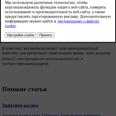
интенсивного дорожного движения.
Наденьте светоотражающий жилет и установите треугольный
знак аварийной остановки на таком расстоянии, которое
позволит своевременно предупредить других участников
дорожного движения.
Ремонт проколотой шины
В комплект автомобиля входит либо шиноремонтный
комплект для временной герметизации шины, либо запасное
*
колесо
, инструкции по использованию см. в
соответствующем разделе.
Похожие статьи
Запасное колесо
Запасное колесо типа Temporary Spare можно временно