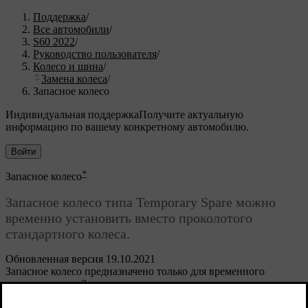
Поддержка
/
Все автомобили
/
S60 2022
/
Руководство пользователя
/
Колесо и шина
/
Замена колеса
/
Запасное колесо
Индивидуальная поддержка
Получите актуальную
информацию по вашему конкретному автомобилю.
Войти
*
Запасное колесо
Запасное колесо
типа Temporary Spare можно
временно установить вместо проколотого
стандартного колеса.
Обновленная версия 19.10.2021
Запасное колесо предназначено только для временного
использования. Замените его стандартным колесом, как
можно быстрее.