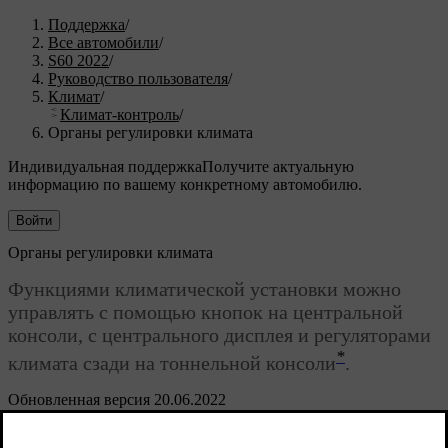
Поддержка
/
Все автомобили
/
S60 2022
/
Руководство пользователя
/
Климат
/
Климат-контроль
/
Органы регулировки климата
Индивидуальная поддержка
Получите актуальную
информацию по вашему конкретному автомобилю.
Войти
Органы регулировки климата
Функциями климатической установки можно
управлять с помощью кнопок на центральной
консоли, с центрального дисплея и регуляторами
*
климата сзади на тоннельной консоли
.
Обновленная версия 20.06.2022
Физические кнопки на центральной консоли