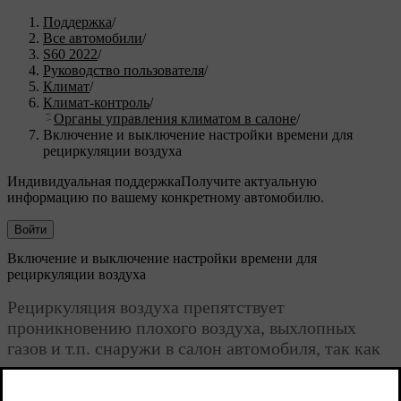
Поддержка
/
Все автомобили
/
S60 2022
/
Руководство пользователя
/
Климат
/
Климат-контроль
/
Органы управления климатом в салоне
/
Включение и выключение настройки времени для
рециркуляции воздуха
Индивидуальная поддержка
Получите актуальную
информацию по вашему конкретному автомобилю.
Войти
Включение и выключение настройки времени для
рециркуляции воздуха
Рециркуляция воздуха препятствует
проникновению плохого воздуха, выхлопных
газов и т.п. снаружи в салон автомобиля, так как
климатическая установка повторно использует
воздух из салона автомобиля.