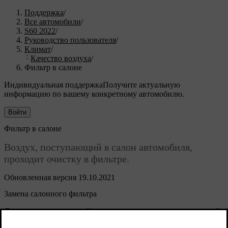
Поддержка
/
Все автомобили
/
S60 2022
/
Руководство пользователя
/
Климат
/
Качество воздуха
/
Фильтр в салоне
Индивидуальная поддержка
Получите актуальную
информацию по вашему конкретному автомобилю.
Войти
Фильтр в салоне
Воздух, поступающий в салон автомобиля,
проходит очистку в фильтре.
Обновленная версия 19.10.2021
Замена салонного фильтра
Для сохранения высокой производительности климатической
установки необходимо регулярно заменять фильтр.