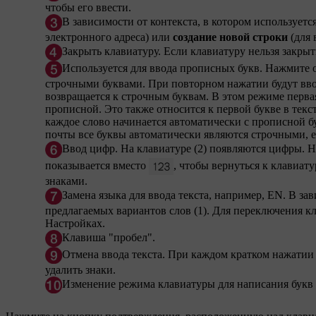
чтобы его ввести.
В зависимости от контекста, в котором использует
электронного адреса) или
создание новой строки
(для 
Закрыть клавиатуру. Если клавиатуру нельзя закрыт
Используется для ввода прописных букв. Нажмите о
строчными буквами. При повторном нажатии будут вво
возвращается к строчным буквам. В этом режиме первая
прописной. Это также относится к первой букве в текс
каждое слово начинается автоматически с прописной бу
почты все буквы автоматически являются строчными, е
Ввод цифр. На клавиатуре (2) появляются цифры.
показывается вместо
, чтобы вернуться к клавиату
знаками.
Замена языка для ввода текста, например,
EN
. В за
предлагаемых вариантов слов (1). Для переключения к
Настройках.
Клавиша "пробел".
Отмена ввода текста. При каждом кратком нажатии 
удалить знаки.
Изменение режима клавиатуры для написания букв 