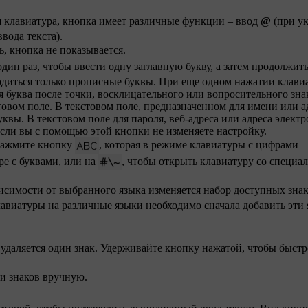
ся клавиатура, кнопка имеет различные функции – ввод
@
(при у
ввода текста).
ь, кнопка не показывается.
дин раз, чтобы ввести одну заглавную букву, а затем продолжит
диться только прописные буквы. При еще одном нажатии клави
 буква после точки, восклицательного или вопросительного зна
товом поле. В текстовом поле, предназначенном для имени или а
квы. В текстовом поле для пароля, веб-адреса или адреса элект
сли вы с помощью этой кнопки не изменяете настройку.
 Нажмите кнопку
, которая в режиме клавиатуры с цифрами
ре с буквами, или на
, чтобы открыть клавиатуру со специ
висимости от выбранного языка изменяется набор доступных знак
лавиатуры на различные языки необходимо сначала добавить эти 
удаляется один знак. Удерживайте кнопку нажатой, чтобы быстр
и знаков вручную.