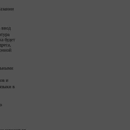
казании
ь ввод
атура
ка будет
дреса,
ронной
альными
ов и
языки в
о