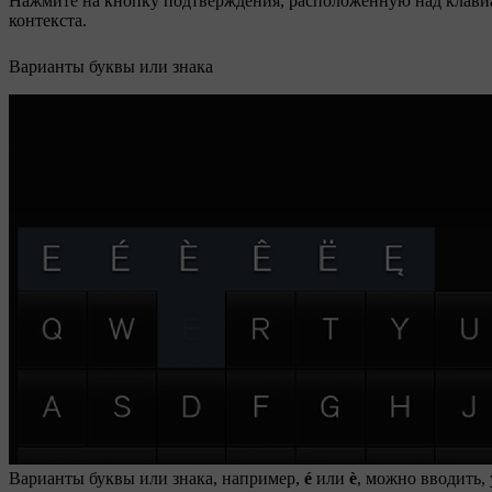
Нажмите на кнопку подтверждения, расположенную над клавиа
контекста.
Варианты буквы или знака
Варианты буквы или знака,
например
,
é
или
è
, можно вводить,