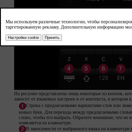
На рисунке представлены лишь некоторые из кнопок, ко
зависит от языковых настроек и от контекста, в котором 
Строка с предлагаемыми вариантами слов или знак
новых букв. Для перехода между предлагаемыми слова
слово, чтобы его выбрать. Обратите внимание, что не 
появляется на клавиатуре.
В зависимости от выбранного языка на клавиатуре п