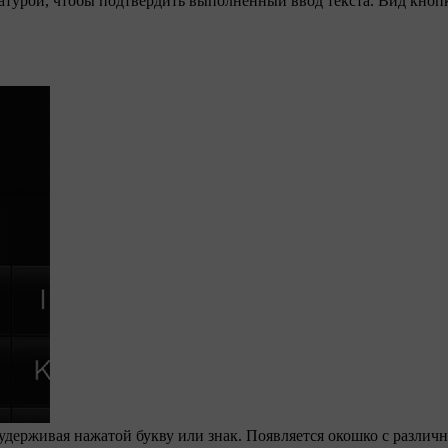
турой, чтобы подтвердить выполненный ввод текста. Вид кнопк
 удерживая нажатой букву или знак. Появляется окошко с разли