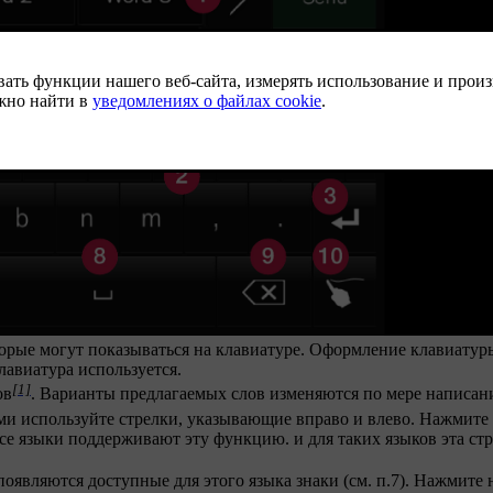
торые могут показываться на клавиатуре. Оформление клавиатур
клавиатура используется.
[1]
ов
. Варианты предлагаемых слов изменяются по мере написан
ми используйте стрелки, указывающие вправо и влево. Нажмите
все языки поддерживают эту функцию. и для таких языков эта стр
оявляются доступные для этого языка знаки (см. п.7). Нажмите н