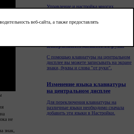
Управление и настройка многих
функций автомобиля осуществляется на
центральном дисплее. Центральный
дисплей является сенсорным экраном,
реагирующим на прикосновения.
Запись знаков, букв или слов на
центральном дисплее от руки
С помощью клавиатуры на центральном
дисплее вы можете записывать на экране
знаки, буквы и слова "от руки".
Изменение языка клавиатуры
на центральном дисплее
ы
Для переключения клавиатуры на
ия
различные языки необходимо сначала
добавить эти языки в Настройки.
 на
ока не
а знак,