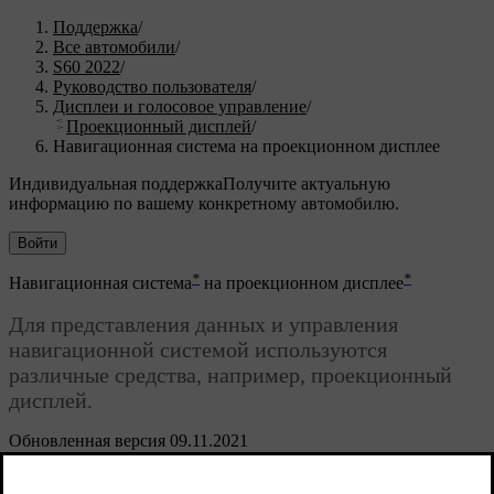
Поддержка
/
Все автомобили
/
S60 2022
/
Руководство пользователя
/
Дисплеи и голосовое управление
/
Проекционный дисплей
/
Навигационная система на проекционном дисплее
Индивидуальная поддержка
Получите актуальную
информацию по вашему конкретному автомобилю.
Войти
*
*
Навигационная система
на проекционном дисплее
Для представления данных и управления
навигационной системой используются
различные средства, например, проекционный
дисплей.
Обновленная версия 09.11.2021