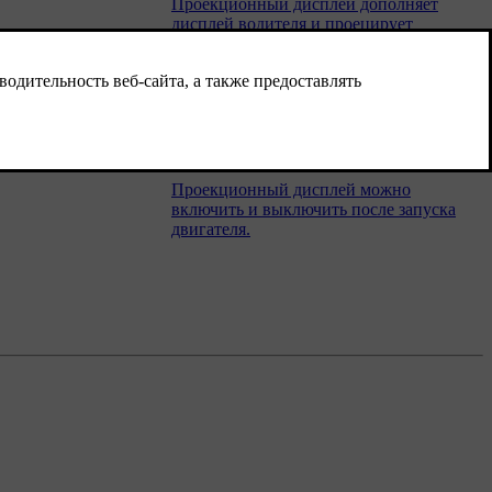
Проекционный дисплей дополняет
дисплей водителя и проецирует
информацию с дисплея водителя на
ветровое стекло. Проецируемое
изображение можно увидеть только с
места водителя.
Включение и выключение
проекционного дисплея
Проекционный дисплей можно
включить и выключить после запуска
двигателя.