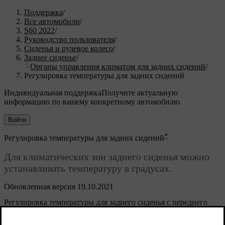
Поддержка
/
Все автомобили
/
S60 2022
/
Руководство пользователя
/
Сиденья и рулевое колесо
/
Заднее сиденье
/
Органы управления климатом для задних сидений
/
Регулировка температуры для задних сидений
Индивидуальная поддержка
Получите актуальную
информацию по вашему конкретному автомобилю.
Войти
*
Регулировка температуры для задних сидений
Для климатических зон заднего сиденья можно
устанавливать температуру в градусах.
Обновленная версия 19.10.2021
Регулировка температуры для заднего сиденья с переднего
сиденья