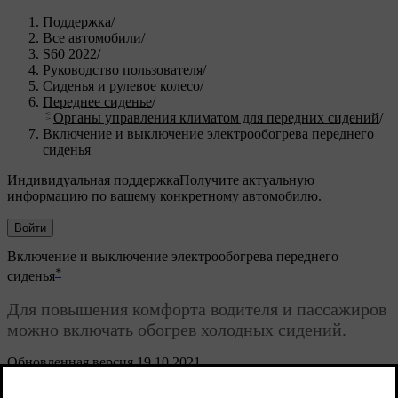
Поддержка
/
Все автомобили
/
S60 2022
/
Руководство пользователя
/
Сиденья и рулевое колесо
/
Переднее сиденье
/
Органы управления климатом для передних сидений
/
Включение и выключение электрообогрева переднего
сиденья
Индивидуальная поддержка
Получите актуальную
информацию по вашему конкретному автомобилю.
Войти
Включение и выключение электрообогрева переднего
*
сиденья
Для повышения комфорта водителя и пассажиров
можно включать обогрев холодных сидений.
Обновленная версия 19.10.2021