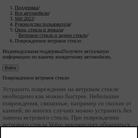
Поддержка
/
Все автомобили
/
S60 2022
/
Руководство пользователя
/
Окна, стекла и зеркала
/
Ветровое стекло и заднее стекло
/
Поврежденное ветровое стекло
Индивидуальная поддержка
Получите актуальную
информацию по вашему конкретному автомобилю.
Войти
Поврежденное ветровое стекло
Устранить повреждение на ветровом стекле
необходимо как можно быстрее. Небольшие
повреждения, связанные, например со сколом от
камней, во многих случаях можно устранить без
замены ветрового стекла. При повреждении
ветрового стекла Volvo рекомендует обращаться
на официальную станцию техобслуживания