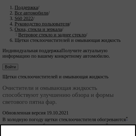
Поддержка
/
Все автомобили
/
S60 2022
/
Руководство пользователя
/
Окна, стекла и зеркала
/
Ветровое стекло и заднее стекло
/
Щетки стеклоочистителей и омывающая жидкость
Индивидуальная поддержка
Получите актуальную
информацию по вашему конкретному автомобилю.
Войти
Щетки стеклоочистителей и омывающая жидкость
Очистители и омывающая жидкость
способствуют улучшению обзора и формы
светового пятна фар.
Обновленная версия 19.10.2021
*
В холодную погоду щетки стеклоочистителя обогреваются
автоматически, чтобы улучшить условия в зимний период и
не дать замерзнуть омывающей жидкости.