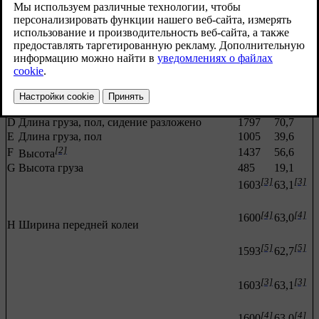
Размеры
мм
дюймы
[1]
A
142
5,6
Дорожный просвет
B
Колесная база
2872
113,1
C
Рост
4761
187,4
D
Длина груза, пол, сидение разложено
1797
70,7
Е
Длина груза, пол
1005
39,6
[2]
F
1437
56,6
Высота
G
Высота груза
485
19,1
[3]
[3]
1603
63,1
[4]
[4]
1600
63,0
Н
Ширина передней колеи
[5]
[5]
1593
62,7
[3]
[3]
1603
63,1
[4]
[4]
1600
63,0