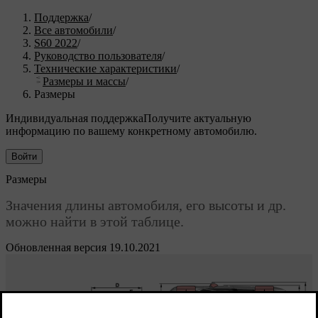
Поддержка
/
Все автомобили
/
S60 2022
/
Руководство пользователя
/
Технические характеристики
/
Размеры и массы
/
Размеры
Индивидуальная поддержка
Получите актуальную
информацию по вашему конкретному автомобилю.
Войти
Размеры
Значения длины автомобиля, его высоты и др.
можно найти в этой таблице.
Обновленная версия 19.10.2021