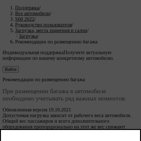
Поддержка
/
Все автомобили
/
S60 2022
/
Руководство пользователя
/
Загрузка, места хранения и салон
/
Загрузка
/
Рекомендации по размещению багажа
Индивидуальная поддержка
Получите актуальную
информацию по вашему конкретному автомобилю.
Войти
Рекомендации по размещению багажа
При размещении багажа в автомобиле
необходимо учитывать ряд важных моментов.
Обновленная версия 19.10.2021
Допустимая нагрузка зависит от рабочего веса автомобиля.
Общий вес пассажиров и всего дополнительного
оборудования пропорционально на этот же вес снижают
грузоподъемность автомобиля.