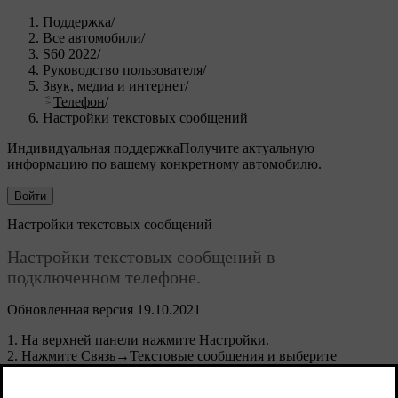
Поддержка
/
Все автомобили
/
S60 2022
/
Руководство пользователя
/
Звук, медиа и интернет
/
Телефон
/
Настройки текстовых сообщений
Индивидуальная поддержка
Получите актуальную
информацию по вашему конкретному автомобилю.
Войти
Настройки текстовых сообщений
Настройки текстовых сообщений в
подключенном телефоне.
Обновленная версия 19.10.2021
На верхней панели нажмите
Настройки
.
Нажмите
Связь
→
Текстовые сообщения
и выберите
настройки: