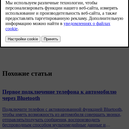
Уведомление на центральном дисплее
– уведомления о
сообщениях отображаются в строке состояния
центрального дисплея.
Уведомление на дисплее водителя
– уведомления о
сообщениях отображаются на дисплее водителя, и
входящие сообщения могут обрабатывается кнопками
справа на рулевом колесе.
Сигнал текстового сообщения
– выбор сигнала для
входящих текстовых сообщений.
Похожие статьи
Первое подключение телефона к автомобилю
через Bluetooth
Подключите телефон с активированной функцией Bluetooth,
чтобы иметь возможность из автомобиля совершать звонки,
отправлять/получать сообщения, воспроизводить
беспроводным способом мультимедийные данные и