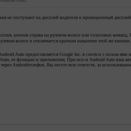
Android Auto.
ния не поступают на дисплей водителя и проекционный дисплей
плея, кнопок справа на рулевом колесе или голосовых команд. 
улевом колесе и отключается кратким нажатием этой же кнопки.
ndroid Auto предоставляется Google Inc. в соотв-и с полож-ями 
d Auto, ее функции и приложения. При исп-и Android Auto ваш а
через Androidтелефон. Вы несете всю ответств. за использовани