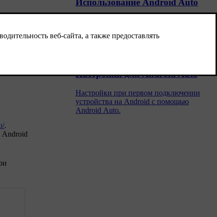
Использование Android Auto
Для использования приложения Android
Auto оно должно быть установлено в
устройстве Android, а устройство
должно быть присоединено к USB-порту
автомобиля.
Настройки для Android Auto
Настройки при первом подключении
устройства на Android с помощью
Android Auto.
o/
.
е
Android
ри