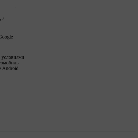
, а
Google
и условиями
втомобиль
е Android