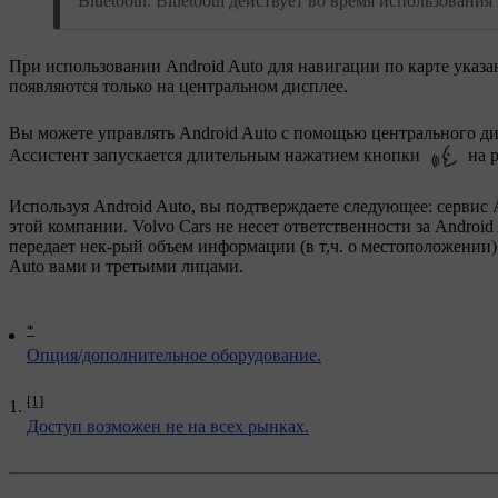
Bluetooth. Bluetooth действует во время использования 
При использовании
Android Auto
для навигации по карте указа
появляются только на центральном дисплее.
Вы можете управлять
Android Auto
с помощью центрального дис
Ассистент запускается длительным нажатием кнопки
на р
Используя Android Auto, вы подтверждаете следующее: сервис A
этой компании. Volvo Cars не несет ответственности за Androi
передает нек-рый объем информации (в т,ч. о местоположении) 
Auto вами и третьими лицами.
*
Опция/дополнительное оборудование.
[1]
Доступ возможен не на всех рынках.