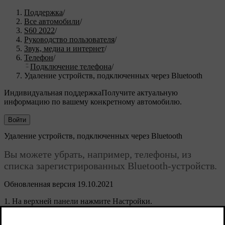
Поддержка
/
Все автомобили
/
S60 2022
/
Руководство пользователя
/
Звук, медиа и интернет
/
Телефон
/
Подключение телефона
/
Удаление устройств, подключенных через Bluetooth
Индивидуальная поддержка
Получите актуальную
информацию по вашему конкретному автомобилю.
Войти
Удаление устройств, подключенных через Bluetooth
Вы можете убрать, например, телефоны, из
списка зарегистрированных Bluetooth-устройств.
Обновленная версия 19.10.2021
На верхней панели нажмите
Настройки
.
Нажмите
Связь
→
Bluetooth-устройства
.
Появляется список зарегистрированных Bluetooth-