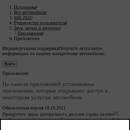
Поддержка
/
Все автомобили
/
S60 2022
/
Руководство пользователя
/
Звук, медиа и интернет
/
Приложения
/
Приложения
Индивидуальная поддержка
Получите актуальную
информацию по вашему конкретному автомобилю.
Войти
Приложения
На панели приложений установлены
приложения, которые открывают доступ к
некоторым услугам автомобиля.
Обновленная версия 19.10.2021
[1]
Прокрутите экран центрального дисплея справа налево
,
чтобы с главной панели перейти на панель приложений. Здесь
находятся загруженные приложения (сторонние приложения),