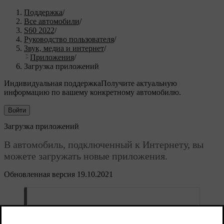
Поддержка
/
Все автомобили
/
S60 2022
/
Руководство пользователя
/
Звук, медиа и интернет
/
Приложения
/
Загрузка приложений
Индивидуальная поддержка
Получите актуальную
информацию по вашему конкретному автомобилю.
Войти
Загрузка приложений
В автомобиль, подключенный к Интернету, вы
можете загружать новые приложения.
Обновленная версия 19.10.2021