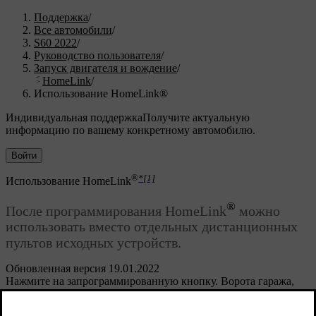
Поддержка
/
Все автомобили
/
S60 2022
/
Руководство пользователя
/
Запуск двигателя и вождение
/
HomeLink
/
Использование HomeLink®
Индивидуальная поддержка
Получите актуальную
информацию по вашему конкретному автомобилю.
Войти
®
*
[1]
Использование HomeLink
®
После программирования HomeLink
можно
использовать вместо отдельных дистанционных
пультов исходных устройств.
Обновленная версия 19.01.2022
Нажмите на запрограммированную кнопку. Ворота гаража,
решетка, система сигнализации и т.п. активируется (может
потребоваться несколько секунд). Если кнопка нажата более