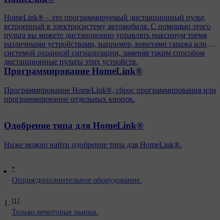
HomeLink® – это программируемый дистанционный пульт,
встроенный в электросистему автомобиля. С помощью этого
пульта вы можете дистанционно управлять максимум тремя
различными устройствами, например, воротами гаража или
системой охранной сигнализации, заменяя таким способом
дистанционные пульты этих устройств.
Программирование HomeLink®
Программирование HomeLink®, сброс программирования или
программирование отдельных кнопок.
Одобрение типа для HomeLink®
Ниже можно найти одобрение типа для HomeLink®.
*
Опция/дополнительное оборудование.
[1]
Только некоторые рынки.