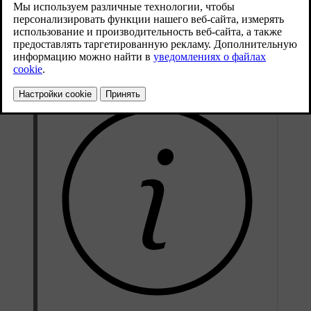
20 секунд, запускается процесс перепрограммирования. При
нажатии кнопки индикаторная лампа горит или мигает.
Естественно, что при желании вы можете продолжать
пользоваться исходным дистанционным пультом параллельно
®
с HomeLink
.