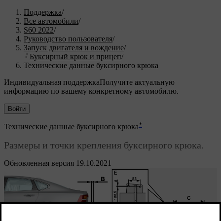
Поддержка
/
Все автомобили
/
S60 2022
/
Руководство пользователя
/
Запуск двигателя и вождение
/
Буксирный крюк и прицеп
/
Технические данные буксирного крюка
Индивидуальная поддержка
Получите актуальную
информацию по вашему конкретному автомобилю.
Войти
*
Технические данные буксирного крюка
Размеры и точки крепления буксирного крюка.
Обновленная версия 19.10.2021