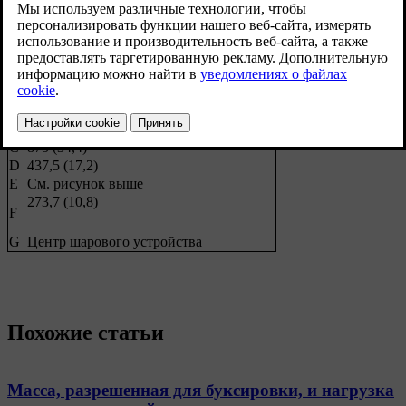
Размеры, точки крепления, мм (дюймы)
1121,9 (44,2)
A
81,5 (3,2)
B
C
875 (34,4)
D
437,5 (17,2)
Е
См. рисунок выше
273,7 (10,8)
F
G
Центр шарового устройства
Похожие статьи
Масса, разрешенная для буксировки, и нагрузка