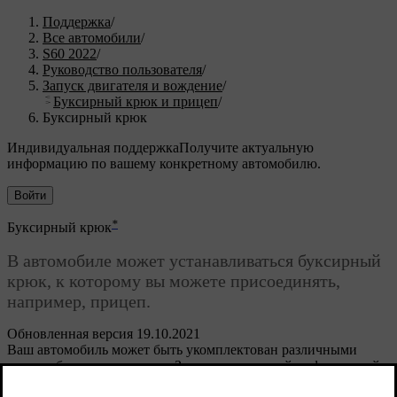
Поддержка
/
Все автомобили
/
S60 2022
/
Руководство пользователя
/
Запуск двигателя и вождение
/
Буксирный крюк и прицеп
/
Буксирный крюк
Индивидуальная поддержка
Получите актуальную
информацию по вашему конкретному автомобилю.
Войти
*
Буксирный крюк
В автомобиле может устанавливаться буксирный
крюк, к которому вы можете присоединять,
например, прицеп.
Обновленная версия 19.10.2021
Ваш автомобиль может быть укомплектован различными
типами буксирного крюка. За дополнительной информацией
обратитесь к дилеру Volvo.