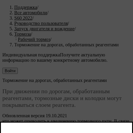
Поддержка
/
Все автомобили
/
S60 2022
/
Руководство пользователя
/
Запуск двигателя и вождение
/
Тормоза
/
Рабочий тормоз
/
Торможение на дорогах, обработанных реагентами
Индивидуальная поддержка
Получите актуальную
информацию по вашему конкретному автомобилю.
Войти
Торможение на дорогах, обработанных реагентами
При движении по дорогам, обработанным
реагентами, тормозные диски и колодки могут
покрываться слоем реагента.
Обновленная версия 19.10.2021
что может приводить к увеличению тормозного пути. В связи
с этим необходимо дополнительно увеличить безопасное
расстояние до едущего перед вами автомобиля. Кроме того: