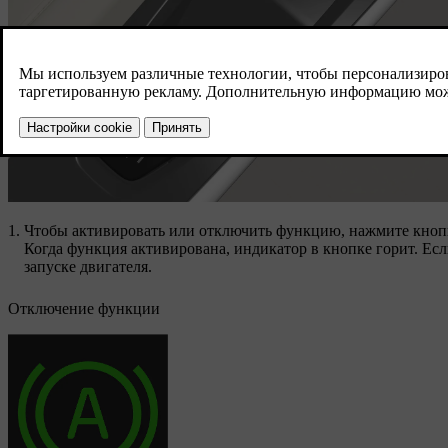
Чтобы активировать или отключить функцию, нажмите кнопк
Когда функция активирована, индикатор в кнопке горит. Ес
запуске двигателя.
Отключение функции