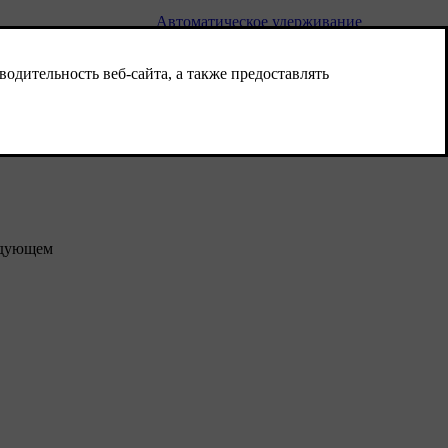
Автоматическое удерживание
неподвижного автомобиля (Auto hold)
означает, что водитель может отпустить
педаль тормоза с сохранением
тормозного эффекта, когда автомобиль
остановился перед светофором или
перекрестком.
ледующем