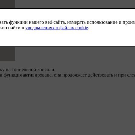
у на тоннельной консоли.
ли функция активирована, она продолжает действовать и при с