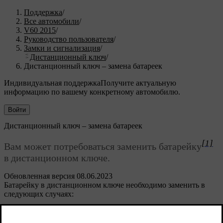
Поддержка
/
Все автомобили
/
V60 2015
/
Руководство пользователя
/
Замки и сигнализация
/
Дистанционный ключ
/
Дистанционный ключ – замена батареек
Индивидуальная поддержка
Получите актуальную
информацию по вашему конкретному автомобилю.
Войти
Дистанционный ключ – замена батареек
[1]
Вам может потребоваться заменить батарейку
в дистанционном ключе.
Обновленная версия 08.06.2023
Батарейку в дистанционном ключе необходимо заменить в
следующих случаях:
горит информационный символ на комбинированном