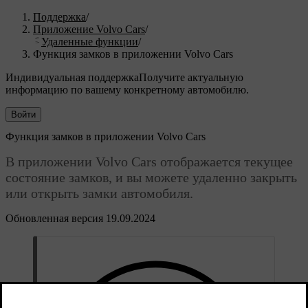
Поддержка
/
Приложение Volvo Cars
/
Удаленные функции
/
Функция замков в приложении Volvo Cars
Индивидуальная поддержка
Получите актуальную
информацию по вашему конкретному автомобилю.
Войти
Функция замков в приложении Volvo Cars
В приложении Volvo Cars отображается текущее
состояние замков, и вы можете удаленно закрыть
или открыть замки автомобиля.
Обновленная версия 19.09.2024