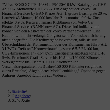
*Volvo XC40 XCITE, 163+14 PS/120+10 kW. Katalogpreis CHF
42'900.-. Monatsrate CHF 283.-. Ein Angebot der Volvo Car
Financial Services by BANK-now AG. 1. grosse Leasingrate 20 %,
Laufzeit 48 Monate, 10 000 km/Jahr. Zins nominal 0.9 %, Zins
effektiv 0.9 %. Restwert gemäss Richtlinien von Volvo Car
Financial Services (BANK-now AG). Diese sind indikativ und
können von den Restwerten der Volvo Partner abweichen. Eine
Kaution wird nicht verlangt. Obligatorische Vollkaskoversicherung
nicht inbegriffen. Die Kreditvergabe ist verboten, falls sie zur
Überschuldung der Konsumentin oder des Konsumenten führt (Art.
3 UWG). Treibstoff-Normverbrauch gesamt: 6.5-7.2 l/100 km,
CO2-Emissionen: 147-164 g/km. Energieeffizienz-Kategorie: E-F.
Swiss Premium® Gratis-Service bis 10 Jahre/150 000 Kilometer,
Werksgarantie bis 5 Jahre/150 000 Kilometer und
Verschleissreparaturen bis 3 Jahre/150 000 Kilometer (es gilt das
zuerst Erreichte). Abgebildetes Modell enthält ggf. Optionen gegen
Aufpreis. Angebot gültig bis auf Widerruf.
Startseite
/
Angebote
/
Xc40 Xcite