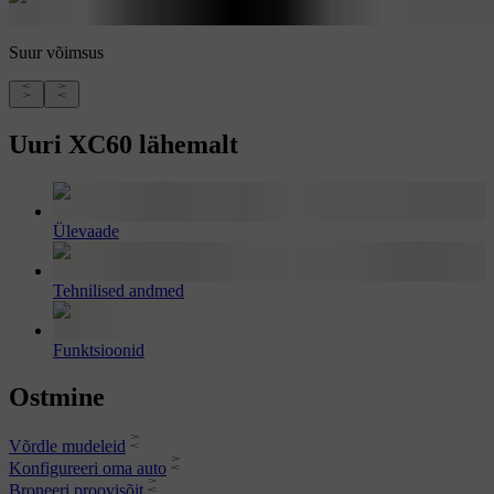
Suur võimsus
Uuri XC60 lähemalt
Ülevaade
Tehnilised andmed
Funktsioonid
Ostmine
Võrdle mudeleid
Konfigureeri oma auto
Broneeri proovisõit