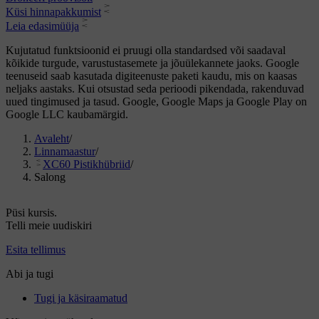
Küsi hinnapakkumist
Leia edasimüüja
Kujutatud funktsioonid ei pruugi olla standardsed või saadaval
kõikide turgude, varustustasemete ja jõuülekannete jaoks. Google
teenuseid saab kasutada digiteenuste paketi kaudu, mis on kaasas
neljaks aastaks. Kui otsustad seda perioodi pikendada, rakenduvad
uued tingimused ja tasud. Google, Google Maps ja Google Play on
Google LLC kaubamärgid.
Avaleht
/
Linnamaastur
/
XC60 Pistikhübriid
/
Salong