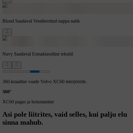
Blond
Saadaval Ventileeritud nappa nahk
Navy
Saadaval Esmaklassiline tekstiil
360-kraadine vaade Volvo XC60 interjöörile.
360°
XC60 pagas ja hoiustamine
Asi pole liitrites, vaid selles, kui palju elu
sinna mahub.