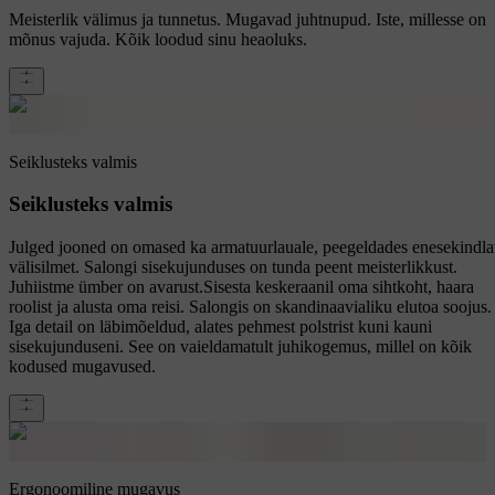
Meisterlik välimus ja tunnetus. Mugavad juhtnupud. Iste, millesse on
mõnus vajuda. Kõik loodud sinu heaoluks.
Seiklusteks valmis
Seiklusteks valmis
Julged jooned on omased ka armatuurlauale, peegeldades enesekindla
välisilmet. Salongi sisekujunduses on tunda peent meisterlikkust.
Juhiistme ümber on avarust.Sisesta keskeraanil oma sihtkoht, haara
roolist ja alusta oma reisi. Salongis on skandinaavialiku elutoa soojus.
Iga detail on läbimõeldud, alates pehmest polstrist kuni kauni
sisekujunduseni. See on vaieldamatult juhikogemus, millel on kõik
kodused mugavused.
Ergonoomiline mugavus