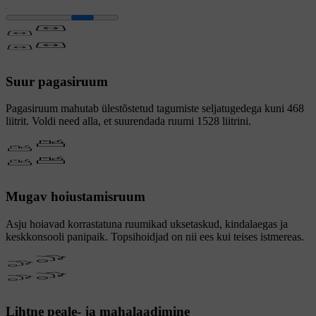
Suur pagasiruum
Pagasiruum mahutab ülestõstetud tagumiste seljatugedega kuni 468
liitrit. Voldi need alla, et suurendada ruumi 1528 liitrini.
Mugav hoiustamisruum
Asju hoiavad korrastatuna ruumikad uksetaskud, kindalaegas ja
keskkonsooli panipaik. Topsihoidjad on nii ees kui teises istmereas.
Lihtne peale- ja mahalaadimine