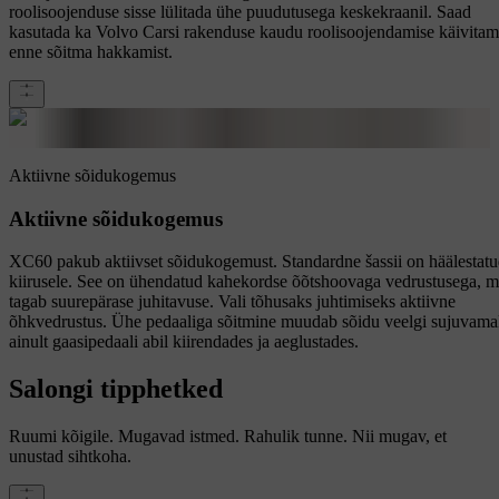
roolisoojenduse sisse lülitada ühe puudutusega keskekraanil. Saad
kasutada ka Volvo Carsi rakenduse kaudu roolisoojendamise käivitam
enne sõitma hakkamist.
Aktiivne sõidukogemus
Aktiivne sõidukogemus
XC60 pakub aktiivset sõidukogemust. Standardne šassii on häälestat
kiirusele. See on ühendatud kahekordse õõtshoovaga vedrustusega, m
tagab suurepärase juhitavuse. Vali tõhusaks juhtimiseks aktiivne
õhkvedrustus. Ühe pedaaliga sõitmine muudab sõidu veelgi sujuvama
ainult gaasipedaali abil kiirendades ja aeglustades.
Salongi tipphetked
Ruumi kõigile. Mugavad istmed. Rahulik tunne. Nii mugav, et
unustad sihtkoha.