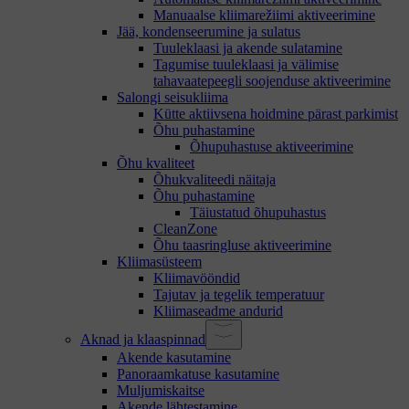
Manuaalse kliimarežiimi aktiveerimine
Jää, kondenseerumine ja sulatus
Tuuleklaasi ja akende sulatamine
Tagumise tuuleklaasi ja välimise
tahavaatepeegli soojenduse aktiveerimine
Salongi seisukliima
Kütte aktiivsena hoidmine pärast parkimist
Õhu puhastamine
Õhupuhastuse aktiveerimine
Õhu kvaliteet
Õhukvaliteedi näitaja
Õhu puhastamine
Täiustatud õhupuhastus
CleanZone
Õhu taasringluse aktiveerimine
Kliimasüsteem
Kliimavööndid
Tajutav ja tegelik temperatuur
Kliimaseadme andurid
Aknad ja klaaspinnad
Akende kasutamine
Panoraamkatuse kasutamine
Muljumiskaitse
Akende lähtestamine