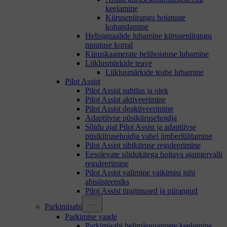
keelamine
Kiirusepiirangu hoiatuste
kohandamine
Helisignaalide lubamine kiirusepiirangu
muutuse korral
Kiiruskaamerate helihoiatuse lubamine
Liiklusmärkide teave
Liiklusmärkide teabe lubamine
Pilot Assist
Pilot Assist suhtlus ja olek
Pilot Assist aktiveerimine
Pilot Assist deaktiveerimine
Adaptiivne püsikiirusehoidja
Sõidu ajal Pilot Assist ja adaptiivse
püsikiirusehoidja vahel ümberlülitamine
Pilot Assist sihtkiiruse reguleerimine
Eesolevate sõidukitega hoitava ajaintervalli
reguleerimine
Pilot Assist valimine vaikimisi juhi
abisüsteemiks
Pilot Assist tingimused ja piirangud
Parkimisabi
Parkimise vaade
Parkimisabi helimärguannete keelamine