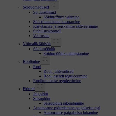
Sõiduomadused
Sõidurežiimid
Sõidurežiimi valimine
Sööstfunktsiooni kasutamine
Käivitamise ja seiskamise aktiveerimine
Stabiilsuskontroll
Vedrustus
Võimalik läbisõit
Sõidumõõdik
Sõidumõõdiku lähtestamine
Roolimine
Rool
Rooli juhtseadised
Rooli asendi reguleerimine
Roolitunnetuse reguleerimine
Pidurid
Jalgpidur
Seisupidur
Seisupiduri rakendamine
Automaatne pidurdamine paigalseisu ajal
Automaatse paigalseisu lubamine