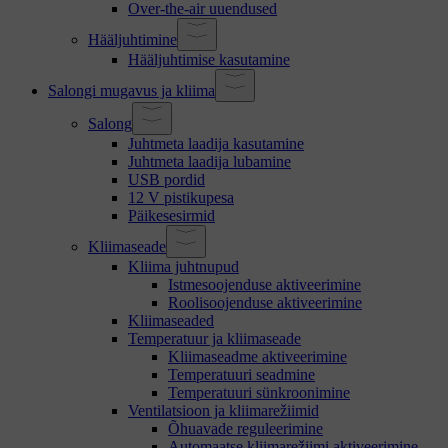
Over-the-air uuendused
Hääljuhtimine
Hääljuhtimise kasutamine
Salongi mugavus ja kliima
Salong
Juhtmeta laadija kasutamine
Juhtmeta laadija lubamine
USB pordid
12 V pistikupesa
Päikesesirmid
Kliimaseade
Kliima juhtnupud
Istmesoojenduse aktiveerimine
Roolisoojenduse aktiveerimine
Kliimaseaded
Temperatuur ja kliimaseade
Kliimaseadme aktiveerimine
Temperatuuri seadmine
Temperatuuri sünkroonimine
Ventilatsioon ja kliimarežiimid
Õhuavade reguleerimine
Automaatse kliimarežiimi aktiveerimine