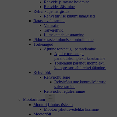
Rehvide ja rataste hoidmine
Rehvide säästmine
Rehvi külje märgistus
Rehvi turvise kulumismärgised
Rataste vahetamine
Varuratas
Talverehvid
Lumekettide kasutamine
Piduriketaste kulumise kontrollimine
Torkeaugud
Ajutine torkeaugu parandamine
Ajutise torkeaugu
paranduskomplekti kasutamine
Torkeaugu paranduskomplekti
kompressori abil rehvi täitmine.
Rehvirõhk
Rehvirõhu seire
Rehvirõhu uue kontrollväärtuse
salvestamine
Rehvirõhu reguleerimine
Mootoriruum
Mootori jahutussüsteem
Mootori jahutusvedeliku lisamine
Mootoriõli