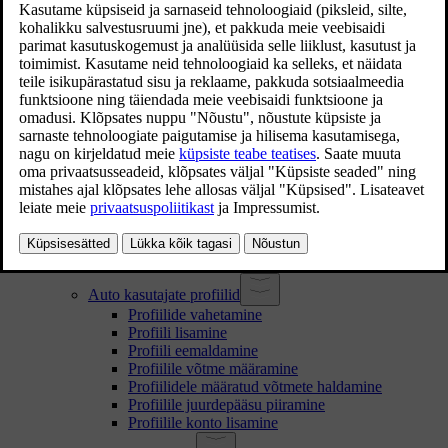
Tingimuste ja andmete kogumisega nõustumine
Salvestatud ja kogutud andmete käitlemine
Seotud teenused ja mõistliku kasutamise põhimõte
Auto omaniku muutmine
Kasutaja andmete lähtestamine
Soovitused ühest regioonist teise sõitmisel
Kasutajakontod, profiilid ja teenused
Auto esmakordne seadistamine
Volvo ID
Volvo ID loomine
Volvo Cars rakendus
Kuidas alustada Google teenuste kasutamist
Kohandamine ja seaded
Auto kasutajate profiilid
Profiilide vahetamine
Profiili lisamine
Profiili eemaldamine
Profiilile võtme määramine
Profiilidele määratud võtmete haldamine
Profiilile juurdepääsu piiramine
Profiilile konto lisamine