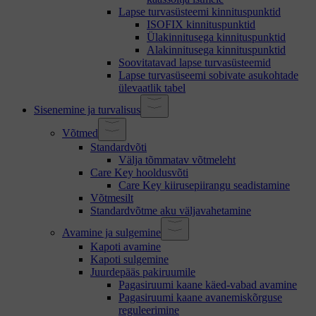
Lapse turvasüsteemi kinnituspunktid
ISOFIX kinnituspunktid
Ülakinnitusega kinnituspunktid
Alakinnitusega kinnituspunktid
Soovitatavad lapse turvasüsteemid
Lapse turvasüseemi sobivate asukohtade
ülevaatlik tabel
Sisenemine ja turvalisus
Võtmed
Standardvõti
Välja tõmmatav võtmeleht
Care Key hooldusvõti
Care Key kiirusepiirangu seadistamine
Võtmesilt
Standardvõtme aku väljavahetamine
Avamine ja sulgemine
Kapoti avamine
Kapoti sulgemine
Juurdepääs pakiruumile
Pagasiruumi kaane käed-vabad avamine
Pagasiruumi kaane avanemiskõrguse
reguleerimine