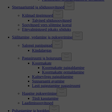
Stsenaariumid ja sõidusoovitused
Külmad tingimused
Talvised sõidusoovitused
Soovitused vees sõitmise korral
Ettevalmistused pikaks sõiduks
Säilitamine, vedamine ja pukseerimine
Salongi panipaigad
Kindalaegas
Pagasiruumi ja hoiuruum
Koormakate
Koormakatte paigaldamine
Koormakatte eemaldamine
Kaitsevõrgu paigaldamine
Suusaraami avamine
Lasti paigutamine pagasiruumi
Haagise pukseerimine
Tiisli kasutamine
Laadimissoovitused
Puhastamine ja hooldus