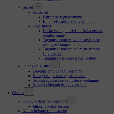
Istmed
Esiistmed
Esiistmete reguleerimine
Istme eelseadistuse salvestamine
Tagaistmed
Keskmise tagumise istmekoha peatoe
reguleerimine
Tagumise istmerea välimiste istmete
peatugede langetamine
Tagumise istmerea välimiste istmete
langetamine
Tagumise keskmise istme käetugi
Salongivalgustus
Lugemislampide reguleerimine
Salongi valgustuse reguleerimine
Salongi automaatse valgustuse keelamine
Salongi kõigi tulede aktiveerimine
Ohutus
Kokkupõrkele reageerimine
Jalakäija kaitse süsteem
Nõuetekohane istumisasend