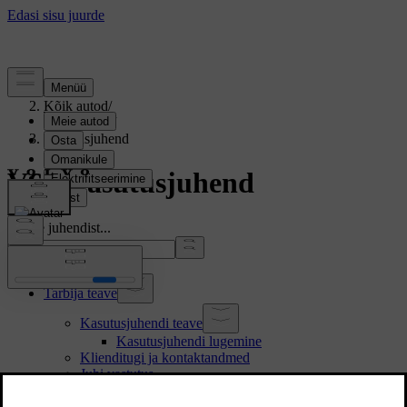
Tugi
/
Kõik autod
/
V60 2026
/
Kasutusjuhend
V60 Kasutusjuhend
Otsige juhendist...
Tarbija teave
Kasutusjuhendi teave
Kasutusjuhendi lugemine
Klienditugi ja kontaktandmed
Juhi vastutus
Muudatused, remont ja lisatarvikute paigaldamine
Sõiduki valmistajatehase tähise leidmine