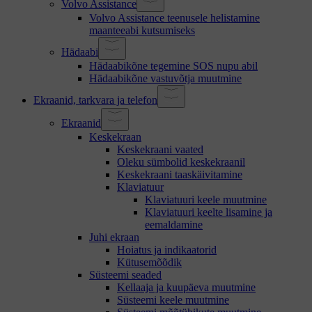
Volvo Assistance
Volvo Assistance teenusele helistamine
maanteeabi kutsumiseks
Hädaabi
Hädaabikõne tegemine SOS nupu abil
Hädaabikõne vastuvõtja muutmine
Ekraanid, tarkvara ja telefon
Ekraanid
Keskekraan
Keskekraani vaated
Oleku sümbolid keskekraanil
Keskekraani taaskäivitamine
Klaviatuur
Klaviatuuri keele muutmine
Klaviatuuri keelte lisamine ja
eemaldamine
Juhi ekraan
Hoiatus ja indikaatorid
Kütusemõõdik
Süsteemi seaded
Kellaaja ja kuupäeva muutmine
Süsteemi keele muutmine