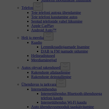
Süsteemi mõõtühikute muutmine
Telefon
Teie telefoni autoga ühendamine
Teie telefoni kasutamine autos
Seotud telefonide vahel liikumine
Apple CarPlay
Android Auto™
Heli ja meedia
Raadio
Lemmikraadiojaamade lisamine
DAB ja FM jaamade sidumine
Heliseadistused
Meediamängijad
Autos olevad rakendused
Rakenduste allalaadimine
Rakenduste deinstallimine
Ühenduvus ja tarkvara
Internetiühendus
Internetiühendus Bluetooth-ühendusega
telefoni kaudu
Internetiühendus Wi-Fi kaudu
Auto ühenduvusmooduli taaskäivitamine