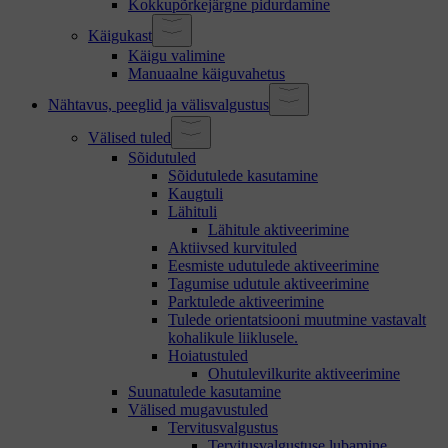
Kokkupõrkejärgne pidurdamine
Käigukast
Käigu valimine
Manuaalne käiguvahetus
Nähtavus, peeglid ja välisvalgustus
Välised tuled
Sõidutuled
Sõidutulede kasutamine
Kaugtuli
Lähituli
Lähitule aktiveerimine
Aktiivsed kurvituled
Eesmiste udutulede aktiveerimine
Tagumise udutule aktiveerimine
Parktulede aktiveerimine
Tulede orientatsiooni muutmine vastavalt
kohalikule liiklusele.
Hoiatustuled
Ohutulevilkurite aktiveerimine
Suunatulede kasutamine
Välised mugavustuled
Tervitusvalgustus
Tervitusvalgustuse lubamine