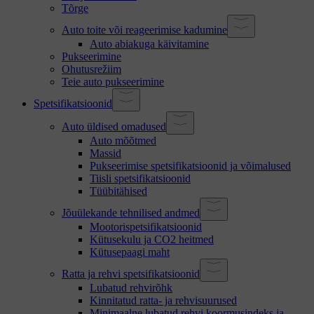
Tõrge
Auto toite või reageerimise kadumine
Auto abiakuga käivitamine
Pukseerimine
Ohutusrežiim
Teie auto pukseerimine
Spetsifikatsioonid
Auto üldised omadused
Auto mõõtmed
Massid
Pukseerimise spetsifikatsioonid ja võimalused
Tiisli spetsifikatsioonid
Tüübitähised
Jõuülekande tehnilised andmed
Mootorispetsifikatsioonid
Kütusekulu ja CO2 heitmed
Kütusepaagi maht
Ratta ja rehvi spetsifikatsioonid
Lubatud rehvirõhk
Kinnitatud ratta- ja rehvisuurused
Minimaalne lubatud rehvi koormusindeks ja