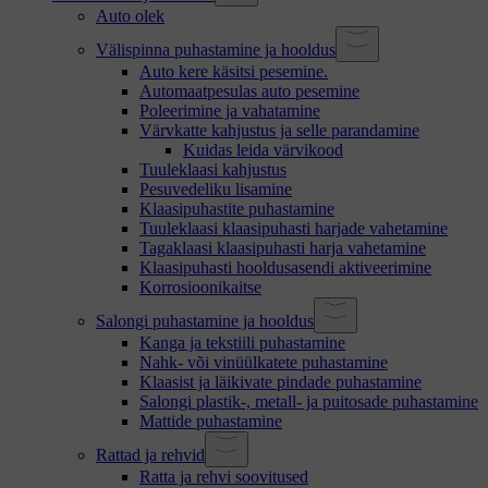
Auto olek
Välispinna puhastamine ja hooldus
Auto kere käsitsi pesemine.
Automaatpesulas auto pesemine
Poleerimine ja vahatamine
Värvkatte kahjustus ja selle parandamine
Kuidas leida värvikood
Tuuleklaasi kahjustus
Pesuvedeliku lisamine
Klaasipuhastite puhastamine
Tuuleklaasi klaasipuhasti harjade vahetamine
Tagaklaasi klaasipuhasti harja vahetamine
Klaasipuhasti hooldusasendi aktiveerimine
Korrosioonikaitse
Salongi puhastamine ja hooldus
Kanga ja tekstiili puhastamine
Nahk- või vinüülkatete puhastamine
Klaasist ja läikivate pindade puhastamine
Salongi plastik-, metall- ja puitosade puhastamine
Mattide puhastamine
Rattad ja rehvid
Ratta ja rehvi soovitused