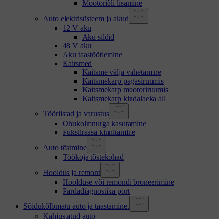
Mootoriõli lisamine
Auto elektrisüsteem ja akud
12 V aku
Aku sildid
48 V aku
Aku taastöötlemine
Kaitsmed
Kaitsme välja vahetamine
Kaitsmekarp pagasiruumis
Kaitsmekarp mootoriruumis
Kaitsmekarp kindalaeka all
Tööriistad ja varustus
Ohukolmnurga kasutamine
Puksiiraasa kinnitamine
Auto tõstmine
Töökoja tõstekohad
Hooldus ja remont
Hoolduse või remondi broneerimine
Pardadiagnostika port
Sõidukõlbmatu auto ja taastamine.
Kahjustatud auto