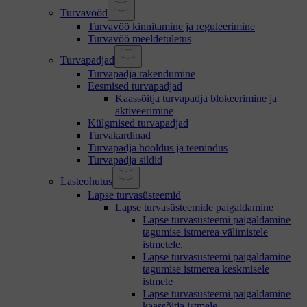
Turvavööd
Turvavöö kinnitamine ja reguleerimine
Turvavöö meeldetuletus
Turvapadjad
Turvapadja rakendumine
Eesmised turvapadjad
Kaassõitja turvapadja blokeerimine ja
aktiveerimine
Külgmised turvapadjad
Turvakardinad
Turvapadja hooldus ja teenindus
Turvapadja sildid
Lasteohutus
Lapse turvasüsteemid
Lapse turvasüsteemide paigaldamine
Lapse turvasüsteemi paigaldamine
tagumise istmerea välimistele
istmetele.
Lapse turvasüsteemi paigaldamine
tagumise istmerea keskmisele
istmele
Lapse turvasüsteemi paigaldamine
kaassõitja istmele