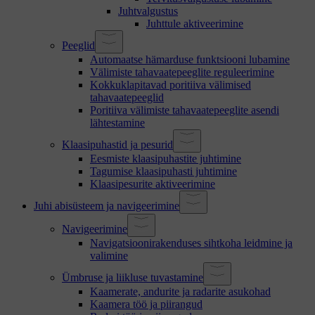
Juhtvalgustus
Juhttule aktiveerimine
Peeglid
Automaatse hämarduse funktsiooni lubamine
Välimiste tahavaatepeeglite reguleerimine
Kokkuklapitavad poritiiva välimised
tahavaatepeeglid
Poritiiva välimiste tahavaatepeeglite asendi
lähtestamine
Klaasipuhastid ja pesurid
Eesmiste klaasipuhastite juhtimine
Tagumise klaasipuhasti juhtimine
Klaasipesurite aktiveerimine
Juhi abisüsteem ja navigeerimine
Navigeerimine
Navigatsioonirakenduses sihtkoha leidmine ja
valimine
Ümbruse ja liikluse tuvastamine
Kaamerate, andurite ja radarite asukohad
Kaamera töö ja piirangud