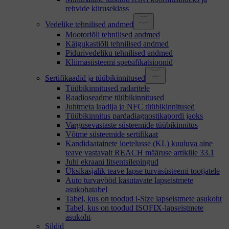
rehvide kiiruseklass
Vedelike tehnilised andmed
Mootoriõli tehnilised andmed
Käigukastiõli tehnilised andmed
Pidurivedeliku tehnilised andmed
Kliimasüsteemi spetsifikatsioonid
Sertifikaadid ja tüübikinnitused
Tüübikinnitused radaritele
Raadioseadme tüübikinnitused
Juhtmeta laadija ja NFC tüübikinnitused
Tüübikinnitus pardadiagnostikapordi jaoks
Vargusevastaste süsteemide tüübikinnitus
Võtme süsteemide sertifikaat
Kandidaatainete loetelusse (KL) kuuluva aine
teave vastavalt REACH määruse artiklile 33.1
Juhi ekraani litsentsilepingud
Üksikasjalik teave lapse turvasüsteemi tootjatele
Auto turvavööd kasutavate lapseistmete
asukohatabel
Tabel, kus on toodud i-Size lapseistmete asukoht
Tabel, kus on toodud ISOFIX-lapseistmete
asukoht
Sildid