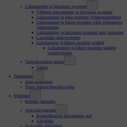
Lukustamine ja lukustuse avamine
Võtmeta lukustamine ja lukustuse avamine
Lukustamine ja luku avamine võtmenuppudega
Lukustamine ja lukust avamine välja tõmmatava
võtmelehega
Lukustamine ja lukustuse avamine auto salongist
Lapseluku aktiveerimine
Lukustamise ja lukust avamise seaded
Lukustamise ja lukust avamise seadete
reguleerimine
Vargusevastane kaitse
Alarm
Tankimine
Auto tankimine
Teave kütuse/bensiini kohta
Sõitmine
Reiside rakendus
Auto käivitamine
Kontrollimised käivitamise ajal
Alkolukk
Auto välja lülitamine