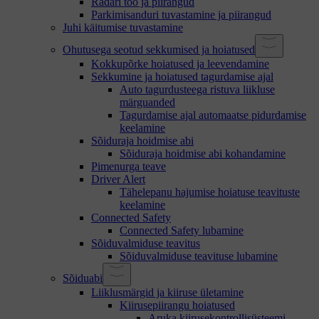
Radari töö ja piirangud
Parkimisanduri tuvastamine ja piirangud
Juhi käitumise tuvastamine
Ohutusega seotud sekkumised ja hoiatused
Kokkupõrke hoiatused ja leevendamine
Sekkumine ja hoiatused tagurdamise ajal
Auto tagurdusteega ristuva liikluse
märguanded
Tagurdamise ajal automaatse pidurdamise
keelamine
Sõiduraja hoidmise abi
Sõiduraja hoidmise abi kohandamine
Pimenurga teave
Driver Alert
Tähelepanu hajumise hoiatuse teavituste
keelamine
Connected Safety
Connected Safety lubamine
Sõiduvalmiduse teavitus
Sõiduvalmiduse teavituse lubamine
Sõiduabi
Liiklusmärgid ja kiiruse ületamine
Kiirusepiirangu hoiatused
Aruka kiirusekontrollisüsteemi