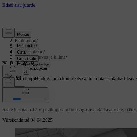
Tugi
/
Kõik autod
/
V60 2026
/
Kasutusjuhend
/
Salongi mugavus ja kliima
/
Salong
/
12 V pistikupesa
Kohandatud tugi
Hankige oma konkreetse auto kohta asjakohast teave
Logi sisse
12 V pistikupesa
Saate kasutada 12 V pistikupesa mitmesuguste elektriseadmete, näitek
Värskendatud 04.04.2025