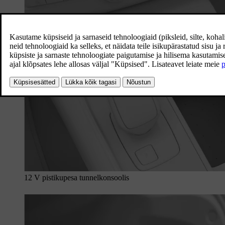
12 V pistikupesa tunnelkonsoolis