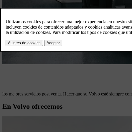
los mejores servicios post venta. Hacer que su Volvo esté siempre com
En Volvo ofrecemos