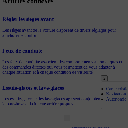
Articles connexes
Régler les sièges avant
Les sièges avant de la voiture disposent de divers réglages pour
améliorer le confort.
Feux de conduite
Les feux de conduite associent des comportements automatiques et
des commandes directes qui vous permettent de vous adapter à
chaque situation et à chaque condition de visibilité.
2
Essuie-glaces et lave-glaces
Caractéristi
Navigation
Les essuie-glaces et les lave-glaces agissent conjointement pour tenir
Autonomie
le pare-brise et la lunette arrière propres.
1