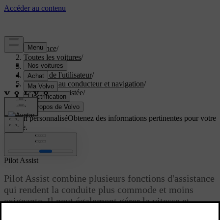
Assistance
/
Toutes les voitures
/
EC40 2027
/
Manuel de l'utilisateur
/
Assistance au conducteur et navigation
/
Conduite assistée
/
Pilot Assist
Soutien personnalisé
Obtenez des informations pertinentes pour votre
voiture.
Connexion
Pilot Assist
Pilot Assist combine plusieurs fonctions d'assistance
qui rendent la conduite plus commode et moins
exigeante. Il peut également gérer la vitesse et
corriger la trajectoire dans un large éventail de