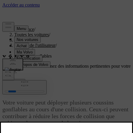
Assistance
/
Toutes les voitures
/
EC40 2027
/
Manuel de l'utilisateur
/
Sécurité
/
Coussins gonflables
Soutien personnalisé
Obtenez des informations pertinentes pour votre
voiture.
Connexion
Coussins gonflables
Votre voiture peut déployer plusieurs coussins
gonflables au cours d'une collision. Ceux-ci peuvent
contribuer à réduire les forces de collision que
subissent les occupants de la voiture.