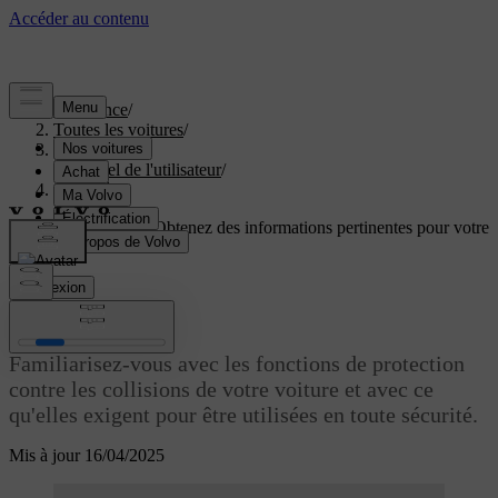
Assistance
/
Toutes les voitures
/
EC40 2027
/
Manuel de l'utilisateur
/
Sécurité
Soutien personnalisé
Obtenez des informations pertinentes pour votre
voiture.
Connexion
Sécurité
Familiarisez-vous avec les fonctions de protection
contre les collisions de votre voiture et avec ce
qu'elles exigent pour être utilisées en toute sécurité.
Mis à jour 16/04/2025