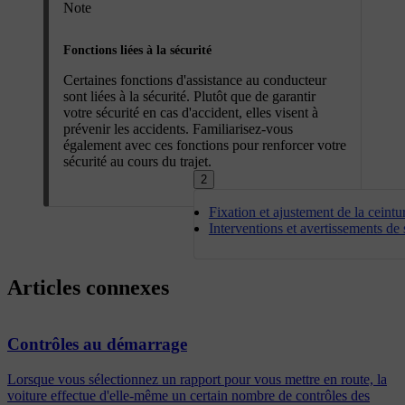
Note
Fonctions liées à la sécurité
Certaines fonctions d'assistance au conducteur
sont liées à la sécurité. Plutôt que de garantir
votre sécurité en cas d'accident, elles visent à
prévenir les accidents. Familiarisez-vous
également avec ces fonctions pour renforcer votre
sécurité au cours du trajet.
2
Fixation et ajustement de la ceintu
Interventions et avertissements de 
Articles connexes
Contrôles au démarrage
Lorsque vous sélectionnez un rapport pour vous mettre en route, la
voiture effectue d'elle-même un certain nombre de contrôles des