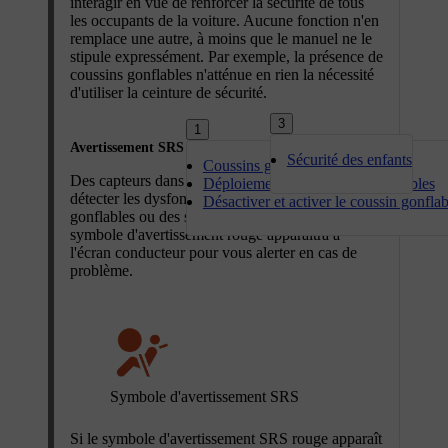
interagir en vue de renforcer la sécurité de tous
les occupants de la voiture. Aucune fonction n'en
remplace une autre, à moins que le manuel ne le
stipule expressément. Par exemple, la présence de
coussins gonflables n'atténue en rien la nécessité
d'utiliser la ceinture de sécurité.
3
1
Avertissement SRS
Sécurité des enfants
Coussins gonflables
Des capteurs dans la voiture sont capables de
Déploiement des coussins gonflables
détecter les dysfonctionnements des coussins
Désactiver et activer le coussin gonfla
gonflables ou des systèmes liés à la sécurité. Un
symbole d'avertissement rouge apparaîtra à
l'écran conducteur pour vous alerter en cas de
problème.
Symbole d'avertissement SRS
Si le symbole d'avertissement SRS rouge apparaît