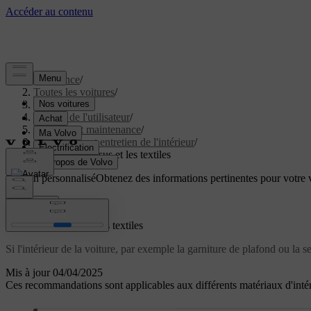
Assistance
/
Toutes les voitures
/
EC40 2027
/
Manuel de l'utilisateur
/
Entretien et maintenance
/
Nettoyage et entretien de l'intérieur
/
Nettoyer les tissus et les textiles
Soutien personnalisé
Obtenez des informations pertinentes pour votre v
Connexion
Nettoyer les tissus et les textiles
Si l'intérieur de la voiture, par exemple la garniture de plafond ou la s
Mis à jour 04/04/2025
Ces recommandations sont applicables aux différents matériaux d'intér