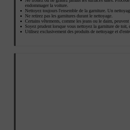
Ne frottez ou ne grattez jamais les surfaces sales. Procéd
endommager la voiture.
Nettoyez toujours l'ensemble de la garniture. Un nettoyage
Ne retirez pas les garnitures durant le nettoyage.
Certains vêtements, comme les jeans ou le daim, peuvent dé
Soyez prudent lorsque vous nettoyez la garniture de toit, 
Utilisez exclusivement des produits de nettoyage et d'ent