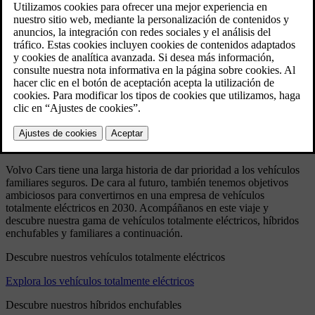
Bertone en Italia.
Especificaciones técnicas
Model: 262C
Producido: 1977 - 1981
Volumen: 6622
Carrocería: Coupé de 2 puertas
Motor: V6 OHC, 2664 cc or 2849 cc.
Transmisión: manual de 4 velocidades con sobremarcha eléctrica o
automática de 3 velocidades.
Frenos: hidráulicos, frenos de disco en las cuatro ruedas.
Dimensiones: longitud total 490 cm, distancia entre ejes 264 cm.
Volvo Cars tiene una larga historia de dar prioridad a los vehículos
familiares seguros. De cara al futuro, también tenemos objetivos
ambiciosos para convertirnos en una empresa de vehículos
totalmente eléctricos en 2030. Acompáñanos en este viaje y
descubre nuestra gama de vehículos totalmente eléctricos, híbridos
enchufables y familiares a continuación.
Descubre nuestros vehículos totalmente eléctricos
Explora los vehículos totalmente eléctricos
Descubre nuestros híbridos enchufables