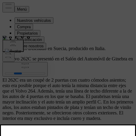
Volvo 262C.
Diseñado en Suecia, producido en Italia.
El Volvo 262C se presentó en el Salón del Automóvil de Ginebra en
1977.
El 262C era un coupé de 2 puertas con cuatro cómodos asientos;
esto era posible porque el auto tenía la misma distancia entre ejes
que el Volvo 264. Además, tenía una línea de techo diferente a la de
los autos de 4 puertas en los que se basaba. El parabrisas tenía una
mayor inclinación y el auto tenía un amplio perfil C. En los primeros
años, los autos estaban pintados de plata y tenían un techo de vinilo
negro. Posteriormente, se ofrecieron otros colores exteriores. El
interior era muy exclusivo e incluía cuero y madera.
El auto fue diseñado por Volvo en Suecia, pero fue producido por