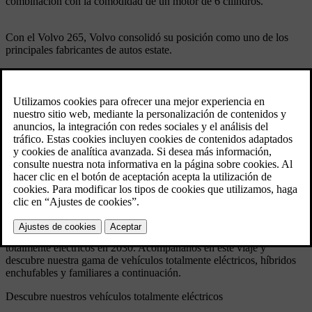
combinación con la comodidad de un motor de 6 cilindros.
Con el Volvo 265, Volvo consolidó su posición como uno de los
principales fabricantes de autos estate.
Especificaciones técnicas
Model: 265
Producido: 1975 - 1985
Volumen: 35061
Carrocería: Estate de 5 puertas
Motor: V6 OHC, 2664 cc or 2849 cc.
Transmisión: manual de 4 velocidades, manual de 4 velocidades con
sobremarcha eléctrica o automática de 3 velocidades.
Frenos: hidráulicos, frenos de disco en las cuatro ruedas.
Dimensiones: longitud total 490 cm, distancia entre ejes 264 cm.
Volvo Cars tiene una larga historia de dar prioridad a los vehículos
familiares seguros. De cara al futuro, también tenemos objetivos
ambiciosos para convertirnos en una empresa de vehículos
totalmente eléctricos en 2030. Acompáñanos en este viaje y
descubre nuestra gama de vehículos totalmente eléctricos, híbridos
enchufables y familiares a continuación.
Descubre nuestros vehículos totalmente eléctricos