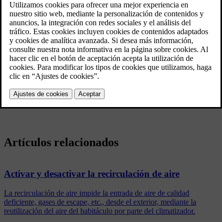
habitáculo por parte del climatizador.
Actualizado 03/19/2020
Se puede ajustar que el temporizador de recirculación de aire esté
conectado y desconectado. Con el temporizador activado, la
recirculación se desconecta automáticamente después de 20 minutos.
Pulse
Ajustes
en la vista superior de la pantalla central.
Pulse
Climatización
.
Seleccione
Temporizador de recirculación
para conectar y
desconectar el temporizador de recirculación de aire.
Artículos relacionados
Activar y desactivar la recirculación de aire
La recirculación de aire impide la entrada de aire de calidad
deficiente, gases de escape, etc., desde el exterior, mediante la
reutilización del aire del habitáculo por parte del climatizador.