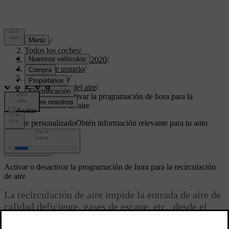
Soporte
/
Todos los coches
/
XC40 Twin Engine 2020
/
Manual de usuario
/
Climatización
/
Distribución del aire
/
Activar o desactivar la programación de hora para la
recirculación de aire
Soporte personalizado
Obtén información relevante para tu auto
específico.
Iniciar sesión
Activar o desactivar la programación de hora para la recirculación
de aire
La recirculación de aire impide la entrada de aire de
calidad deficiente, gases de escape, etc., desde el
exterior, mediante la reutilización del aire del