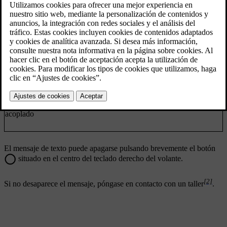
Mensaje
Significado
Sensor áng.
muertos
El sistema no funciona debidamente. Es necesario
[2]
Revisión
ponerse en contacto con un taller
.
necesaria
Sist. áng.
muertos des.
[3]
BLIS y CTA
se han desactivado tras conectar un
Remolque
remolque al sistema eléctrico del vehículo.
acoplado
El mensaje de texto puede apagarse pulsando brevemente el botón
situado en el centro del teclado derecho del volante.
[2]
Si no desaparece el mensaje, póngase en contacto con un taller
.