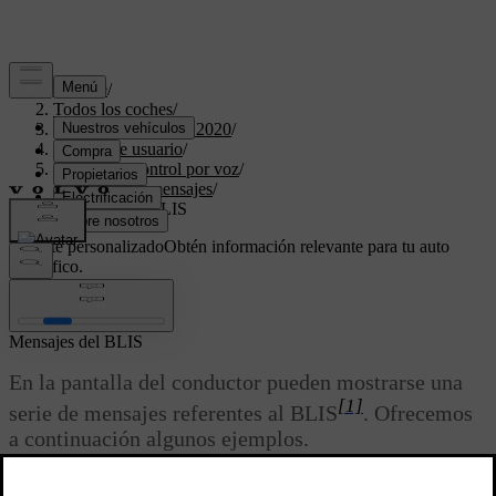
Soporte
/
Todos los coches
/
XC40 Twin Engine 2020
/
Manual de usuario
/
Pantallas y control por voz
/
Símbolos y mensajes
/
Mensajes del BLIS
Soporte personalizado
Obtén información relevante para tu auto
específico.
Iniciar sesión
Mensajes del BLIS
En la pantalla del conductor pueden mostrarse una
[1]
serie de mensajes referentes al BLIS
. Ofrecemos
a continuación algunos ejemplos.
Actualizado 03/19/2020