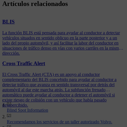
Artículos relacionados
BLIS
La función BLIS está pensada para ayudar al conductor a detectar
vehículos situados en sentido oblicuo en la parte posterior y a un
lado del propio automóvil, y así facilitar la labor del conductor en
situaciones de tráfico denso en vías con varios carriles en la misma
dirección.
Cross Traffic Alert
El Cross Traffic Alert (CTA) es un apoyo al conductor
complementario del BLIS concebido para ayudar al conductor a
detectar tráfico que avanza en sentido transversal por detrás del
automóvil al dar este marcha atrás. La subfunción frenado
automático puede ayudar al conductor a detener el automóvil si
existe riesgo de colisión con un vehículo que había pasado
[1]
desapercibido.
Blind Spot Information
[2]
Recomendamos los servicios de un taller autorizado Volvo.
[3]